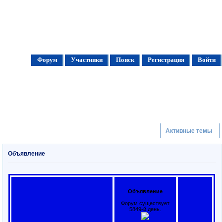
Форум
Участники
Поиск
Регистрация
Войти
Активные темы
Объявление
Объявление
Форум существует
5849-й день.