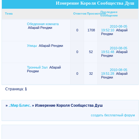
Измерение Короля Сообщества Душ
Последнее
Тема
Ответов
Просмотров
сообщение
Обеденная комната
2010-08-05
Абарай Ренджи
0
1708
19:52:10
Абарай
Ренджи
Улицы
Абарай Ренджи
2010-08-05
0
52
19:51:48
Абарай
Ренджи
Тронный Зал
Абарай
2010-08-05
Ренджи
0
32
19:51:28
Абарай
Ренджи
Страница:
1
»
.:Мир Блич:.
»
Измерение Короля Сообщества Душ
создать бесплатный форум