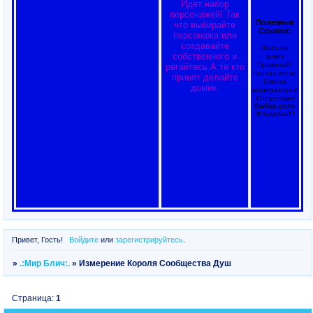
Идёт набор
персонажей! Так
Полезные
что выбирайте
Ссылки:
персонажа или
создавайте
Шаблон
собственного и
анкет
Правила!!!
регайтесь.А те кто
Читать всем!
принят делайте
Список
домик.
модераторов
Отсутствия
Выбор роли
Флудилка!!!
Привет, Гость!
Войдите
или
зарегистрируйтесь
.
»
.:Мир Блич:.
»
Измерение Короля Сообщества Душ
Страница:
1