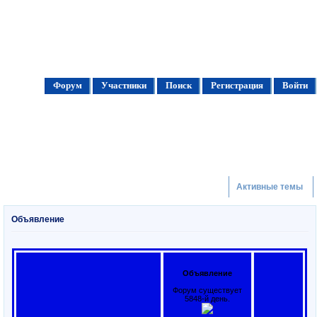
Форум
Участники
Поиск
Регистрация
Войти
Активные темы
Объявление
Объявление
Форум существует
5848-й день.