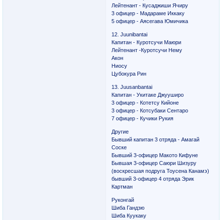
Лейтенант - Кусаджиши Ячиру
3 офицер - Мадараме Иккаку
5 офицер - Аясегава Юмичика
12. Juunibantai
Капитан - Куротсучи Маюри
Лейтенант -Куротсучи Нему
Акон
Ниосу
Цубокура Рин
13. Juusanbantai
Капитан - Укитаке Джууширо
3 офицер - Котетсу Кийоне
3 офицер - Котсубаки Сентаро
7 офицер - Кучики Рукия
Другие
Бывший капитан 3 отряда - Амагай
Соске
Бывший 3-офицер Макото Кифуне
Бывшая 3-офицер Саюри Шизуру
(воскресшая подруга Тоусена Канамэ)
бывший 3-офицер 4 отряда Эрик
Картман
Руконгай
Шиба Гандзю
Шиба Куукаку