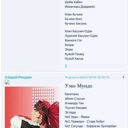
Шиба Кайен
Икканзака Дзидамбо
Клан Кучики
Кучики Кога
Кучики Хисана
Клан Касуми-Одзи
Луричиё Касуми-Одзи
Канноги Сю
Кенрю
Энрю
Кумой Гекаку
Нукуй Ханза
0
Абарай Ренджи
4
Поделиться
2010-08-04 08:36:03
Уэко Мундо
Капитаны
Айзен Соуске
Ичимару Гин
Тоусен Канаме
Эспада
№0 Зеро - Ямми
№1 Примеро - Старк Койот
№2 Сегундо - Барраган Луизербан