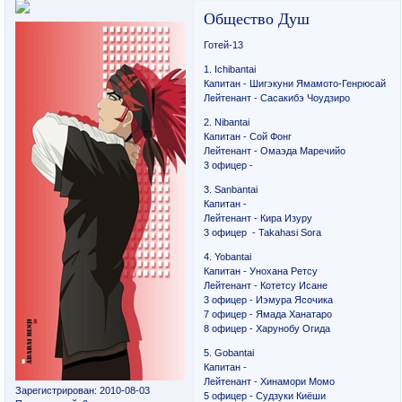
Общество Душ
Готей-13
1. Ichibantai
Капитан - Шигэкуни Ямамото-Генрюсай
Лейтенант - Сасакибэ Чоудзиро
2. Nibantai
Капитан - Сой Фонг
Лейтенант - Омаэда Маречийо
3 офицер -
3. Sanbantai
Капитан -
Лейтенант - Кира Изуру
3 офицер - Takahasi Sora
4. Yobantai
Капитан - Унохана Ретсу
Лейтенант - Котетсу Исане
3 офицер - Иэмура Ясочика
7 офицер - Ямада Ханатаро
8 офицер - Харунобу Огидa
5. Gobantai
Капитан -
Лейтенант - Хинамори Момо
Зарегистрирован
: 2010-08-03
5 офицер - Судзуки Киёши