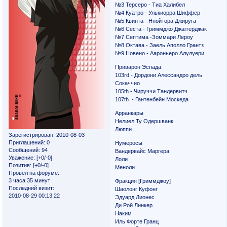
№3 Терсеро - Тиа Халибел
№4 Куатро - Улькиорра Шиффер
№5 Квинта - Ннойтора Джируга
№6 Сеста - Гриммджо Джаггерджак
№7 Септима -Зоммари Лероу
№8 Октава - Заель Аполло Грантз
№9 Новено - Аароньеро Алулуери
Приварон Эспада:
103rd - Дордони Алессандро дель
Сокаччио
105th - Чируччи Тандервитч
107th - Гантенбейн Москеда
Арранкары
Нелиел Ту Одершванк
Люппи
Зарегистрирован
: 2010-08-03
Приглашений:
0
Нумеросы
Сообщений:
94
Вандервайс Маргера
Уважение:
[+0/-0]
Лоли
Позитив:
[+0/-0]
Меноли
Провел на форуме:
3 часа 35 минут
Фракция [Гриммджоу]
Последний визит:
Шаолонг Куфонг
2010-08-29 00:13:22
Эдуард Лионес
Ди Рой Линкер
Наким
Иль Форте Гранц