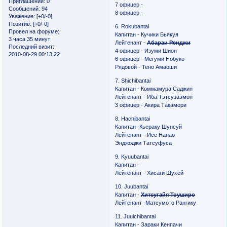
Приглашений:
0
7 офицер -
Сообщений:
94
8 офицер -
Уважение:
[+0/-0]
Позитив:
[+0/-0]
6. Rokubantai
Провел на форуме:
Капитан - Кучики Бьякуя
3 часа 35 минут
Лейтенант -
Абараи Ренджи
Последний визит:
4 офицер - Изуми Шион
2010-08-29 00:13:22
6 офицер - Мегуми Нобуко
Рядовой - Тено Амаоши
7. Shichibantai
Капитан - Коммамура Саджин
Лейтенант - Иба Тэтсузаэмон
3 офицер - Акира Такамори
8. Hachibantai
Капитан -Кьераку Шунсуй
Лейтенант - Исе Нанао
Энджоджи Татсуфуса
9. Kyuubantai
Капитан -
Лейтенант - Хисаги Шухей
10. Juubantai
Капитан -
Хитсугайя Тоуширо
Лейтенант -Матсумото Рангику
11. Juuichibantai
Капитан - Зараки Кенпачи