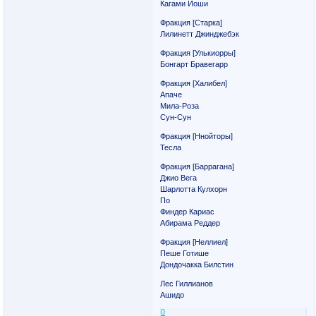
Кагами Йоши
Фракция [Старка]
Лилинетт Джинджебэк
Фракция [Улькиорры]
Бонгарт Бравегарр
Фракция [Халибел]
Апаче
Мила-Роза
Сун-Сун
Фракция [Ннойторы]
Тесла
Фракция [Баррагана]
Джио Вега
Шарлотта Кулхорн
По
Финдер Кариас
Абирама Реддер
Фракция [Неллиел]
Пеше Готише
Дондочакка Билстин
Лес Гиллианов
Ашидо
0