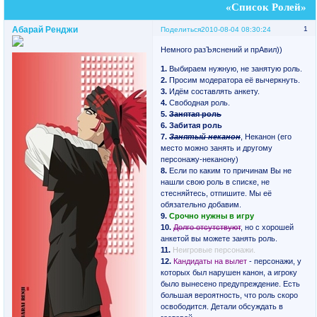
«Список Ролей»
Абарай Ренджи
1
Поделиться
2010-08-04 08:30:24
Немного разЪяснений и прАвил))
1.
Выбираем нужную, не занятую роль.
2.
Просим модератора её вычеркнуть.
3.
Идём составлять анкету.
4.
Свободная роль.
5.
Занятая роль
6.
Забитая роль
7.
Занятый неканон
, Неканон (его
место можно занять и другому
персонажу-неканону)
8.
Если по каким то причинам Вы не
нашли свою роль в списке, не
стесняйтесь, отпишите. Мы её
обязательно добавим.
9.
Срочно нужны в игру
10.
Долго отсутствуют
, но с хорошей
анкетой вы можете занять роль.
11.
Неигровые персонажи.
12.
Кандидаты на вылет
- персонажи, у
которых был нарушен канон, а игроку
было вынесено предупреждение. Есть
большая вероятность, что роль скоро
освободится. Детали обсуждать в