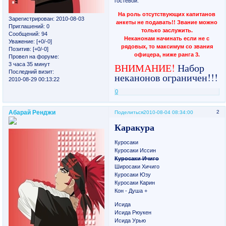
гостевой.
На роль отсутствующих капитанов
Зарегистрирован
: 2010-08-03
анкеты не подавать!! Звание можно
Приглашений:
0
только заслужить.
Сообщений:
94
Неканонам начинать если не с
Уважение:
[+0/-0]
рядовых, то максимум со звания
Позитив:
[+0/-0]
офицера, ниже ранга 3.
Провел на форуме:
3 часа 35 минут
ВНИМАНИЕ!
Набор
Последний визит:
неканонов ограничен!!!
2010-08-29 00:13:22
0
Абарай Ренджи
2
Поделиться
2010-08-04 08:34:00
Каракура
Куросаки
Куросаки Иссин
Куросаки Ичиго
Широсаки Хичиго
Куросаки Юзу
Куросаки Карин
Кон - Душа +
Исида
Исида Рюукен
Исида Урью