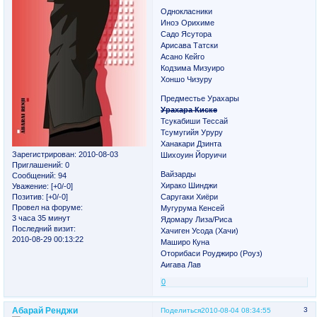
Однокласники
Иноэ Орихиме
Садо Ясутора
Арисава Татски
Асано Кейго
Кодзима Мизуиро
Хоншо Чизуру
Предместье Урахары
Урахара Киске
Тсукабиши Тессай
Тсумугийя Уруру
Ханакари Дзинта
Зарегистрирован
: 2010-08-03
Шихоуин Йоруичи
Приглашений:
0
Вайзарды
Сообщений:
94
Хирако Шинджи
Уважение:
[+0/-0]
Саругаки Хиёри
Позитив:
[+0/-0]
Провел на форуме:
Мугурума Кенсей
3 часа 35 минут
Ядомару Лиза/Риса
Последний визит:
Хачиген Усода (Хачи)
2010-08-29 00:13:22
Маширо Куна
Оторибаси Роуджиро (Роуз)
Аигава Лав
0
Абарай Ренджи
3
Поделиться
2010-08-04 08:34:55