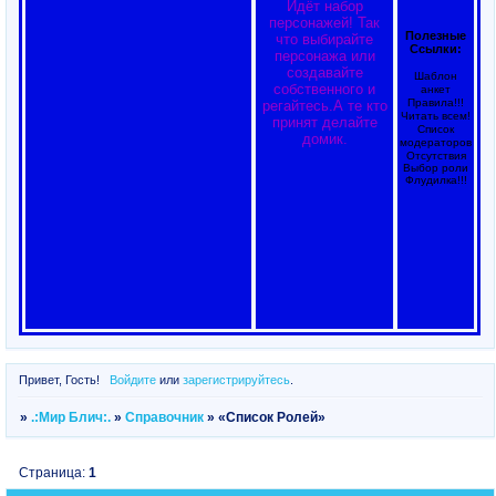
Идёт набор
персонажей! Так
Полезные
что выбирайте
Ссылки:
персонажа или
создавайте
Шаблон
собственного и
анкет
Правила!!!
регайтесь.А те кто
Читать всем!
принят делайте
Список
домик.
модераторов
Отсутствия
Выбор роли
Флудилка!!!
Привет, Гость!
Войдите
или
зарегистрируйтесь
.
»
.:Мир Блич:.
»
Справочник
»
«Список Ролей»
Страница:
1