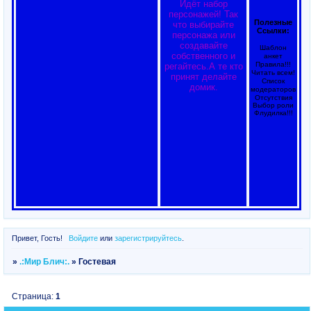
Идёт набор
персонажей! Так
Полезные
что выбирайте
Ссылки:
персонажа или
создавайте
Шаблон
собственного и
анкет
Правила!!!
регайтесь.А те кто
Читать всем!
принят делайте
Список
домик.
модераторов
Отсутствия
Выбор роли
Флудилка!!!
Привет, Гость!
Войдите
или
зарегистрируйтесь
.
»
.:Мир Блич:.
»
Гостевая
Страница:
1