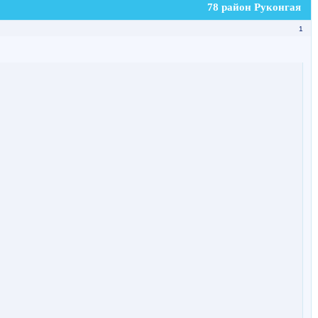
78 район Руконгая
1