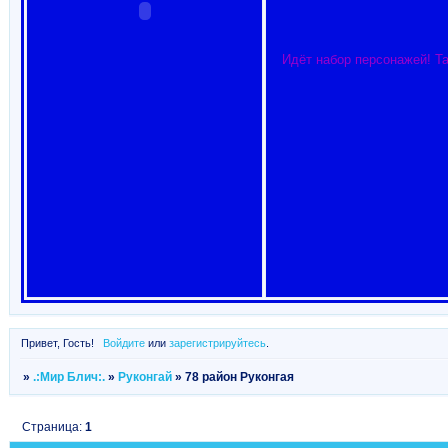
Идёт набор персонажей! Та
Привет, Гость!
Войдите
или
зарегистрируйтесь
.
»
.:Мир Блич:.
»
Руконгай
»
78 район Руконгая
Страница:
1