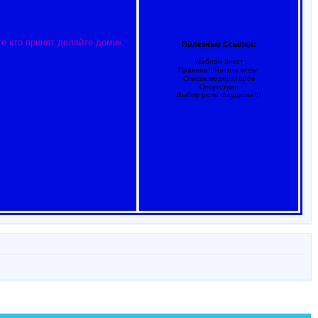
те кто принят делайте домик.
Полезные Ссылки:
Шаблон анкет
Правила!!!Читать всем!
Список модераторов
Отсутствия
Выбор роли
Флудилка!!!