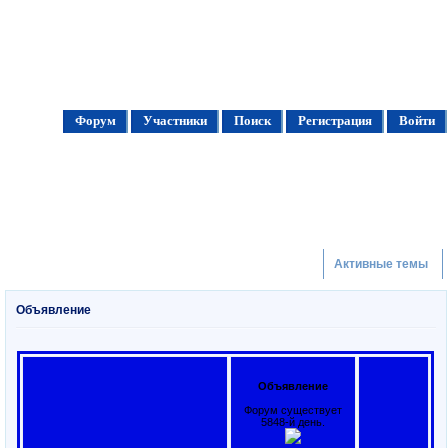
Форум
Участники
Поиск
Регистрация
Войти
Активные темы
Объявление
Объявление
Форум существует
5848-й день.