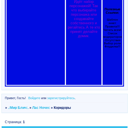
Идёт набор
персонажей! Так
Полезные
что выбирайте
Ссылки:
персонажа или
создавайте
Шаблон
собственного и
анкет
Правила!!!
регайтесь.А те кто
Читать всем!
принят делайте
Список
домик.
модераторов
Отсутствия
Выбор роли
Флудилка!!!
Привет, Гость!
Войдите
или
зарегистрируйтесь
.
»
.:Мир Блич:.
»
Лас Ночес
»
Коридоры
Страница:
1